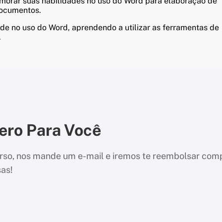
imorar suas habilidades no uso do Word para elaboração de
documentos.
de no uso do Word, aprendendo a utilizar as ferramentas de
.
ero Para Você
 curso, nos mande um e-mail e iremos te reembolsar co
sas!