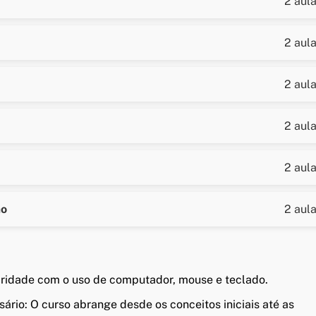
2 aul
2 aul
t
2 aul
utros elementos gráficos
rafos
2 aul
a e sumários
ências cruzadas e outras ferramentas
2 aul
ão
2 aul
aridade com o uso de computador, mouse e teclado.
io: O curso abrange desde os conceitos iniciais até as