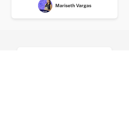
Mariseth Vargas
Entre para a Lista
VIP!
Junte-se ao nosso grupo VIP e
seja o primeiro a saber sobre
novos cursos, promoções
especiais e conteúdo exclusivo!
Acessar